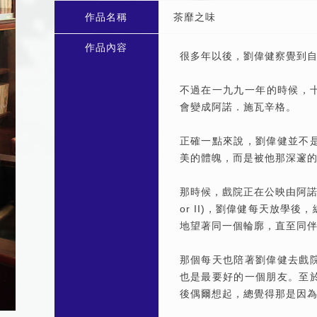
作品名稱
茶靡之味
作品內容
很多年以後，劉偉健察覺到
不過在一九九一年的時候，
會變成阿諾．施瓦辛格。
正確一點來說，劉偉健並不
美的體魄，而是被他那深邃
那時候，戲院正在公映由阿諾．施
or II)，劉偉健每天放學
地望著同一個輪廓，直至同
那個每天也陪著劉偉健去戲
也是最要好的一個朋友。至
後偶爾想起，總覺得那是因