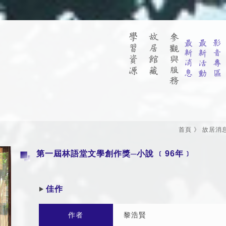
首頁
》
故居消
第一屆林語堂文學創作獎─小說 ﹝96年﹞
佳作
作者
黎浩賢