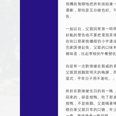
視機前無聊地把所有按鈕遂
通劇，那怕是五分鐘也好。
告。
一如以往，父親回來第一時
好氣的警告他不要把電視弄
在街口那家燒臘檔切小半邊
完家課便起筷。父親的口味
種味道，比起學校的午餐變
自從有一次劉偉健在親戚的
父親買燒鵝當明天的晚膳，
菜式，平常日子用不著吃。
終於在劉偉健生日的前一晚
回來的，卻是燒鴨。吃了那
燒鴨，不是燒鵝。父親喝著
模仿著父親日常的口吻，年
一拳，最終換來一晚空腹。