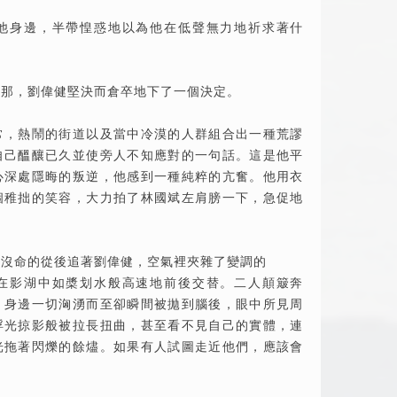
他身邊，半帶惶惑地以為他在低聲無力地祈求著什
剎那，劉偉健堅決而倉卒地下了一個決定。
常，熱鬧的街道以及當中冷漠的人群組合出一種荒謬
自己醞釀已久並使旁人不知應對的一句話。這是他平
心深處隱晦的叛逆，他感到一種純粹的亢奮。他用衣
個稚拙的笑容，大力拍了林國斌左肩膀一下，急促地
斌沒命的從後追著劉偉健，空氣裡夾雜了變調的
在影湖中如槳划水般高速地前後交替。二人顛簸奔
，身邊一切洶湧而至卻瞬間被拋到腦後，眼中所見周
浮光掠影般被拉長扭曲，甚至看不見自己的實體，連
光拖著閃爍的餘燼。如果有人試圖走近他們，應該會