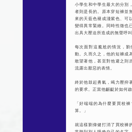
小學生和中學生最大的分別
者則是長的。原本穿短褲並
來的天藍色褪成淺紫色、可
變得異常緊緻。同時性徵也
出具大壓迫所造成的無聲呼
每次面對這尷尬的情況，劉
動。久而久之，他的短褲成
敢望著他，甚至對他避之則
流露出厭惡的表情。
終於他鼓起勇氣，竭力壓抑
的要求。正當他齷齪於如何
「好端端的為什麼要買校褲
算。」
就這樣劉偉健打消了買校褲
常聽到別人呼喚自己的名字