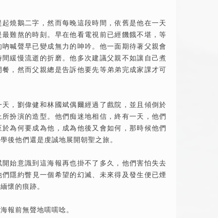
提起燒鵝二字，然而每晚這段時間，依舊是他在一天
是最難熬的時刻。早在他看電視前已經饑餓不堪，等
的吶喊聲早已變成無力的呻吟。他一面期待著父親會
時間緩慢流逝的折磨。他多次建議父親不如讓自己煮
開餐，然而父親總是告訴他要先等弟弟完成家課才可
一天，劉偉健和林國斌偶爾經過了戲院，並且傾倒於
上所扮演的造型。他們痴迷地相信，終有一天，他們
至於為何要成為他，成為他後又會如何，那時候他們
放學後他們還是虔誠地展開朝聖之旅。
斌開始意識到這海報再也掛不了多久，他們害怕失去
他們隱約瞥見一個希望的幻滅、未來得及發生便已煙
以緬懷的痕跡。
在海報前無聲地嚅嚅唸。