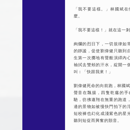
「我不要這樣。」林國斌在
麼。
「我不要這樣！」就在這一
絢爛的烈日下，一切規律如
的靜謐，促使劉偉健只聽到
生第一次擲地有聲般演繹內
袖拭去雙頰的汗水，綻開一
叫︰「快跟我來！」
劉偉健死命的向前跑，林國
聲音在飄揚，四隻乾癟的手
馳，彷彿遨翔在無重的跑道
邊的景物如被慢快門拍下的
短校褲也幻化成淺紫色的星
聽到短促而興奮的顫音。