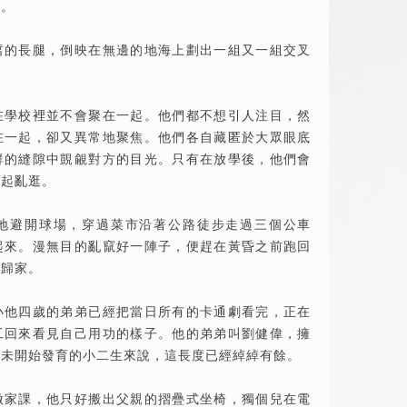
房。
皙的長腿，倒映在無邊的地海上劃出一組又一組交叉
在學校裡並不會聚在一起。他們都不想引人注目，然
在一起，卻又異常地聚焦。他們各自藏匿於大眾眼底
群的縫隙中覬覦對方的目光。只有在放學後，他們會
一起亂逛。
地避開球場，穿過菜市沿著公路徒步走過三個公車
起來。漫無目的亂竄好一陣子，便趕在黃昏之前跑回
自歸家。
小他四歲的弟弟已經把當日所有的卡通劇看完，正在
工回來看見自己用功的樣子。他的弟弟叫劉健偉，擁
對未開始發育的小二生來說，這長度已經綽綽有餘。
做家課，他只好搬出父親的摺疊式坐椅，獨個兒在電