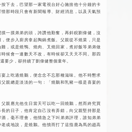
一按下去，巴望那一家電視台好心施捨他十分鐘的卡
可惜那時段只會有新聞報導、財經消息，以及天氣預
間摸一摸弟弟的頭，誇讚他勤奮，再斜睨劉偉健，沒
壞，便步入廚房拿起陶鍋煮飯。父親從不燒菜，只是
油雞，或是燒鴨、燒肉、叉燒回家，煮好飯等弟弟做
有時候會一連數天不改，有時候卻又天天不同。那四
化還要少，卻持續了劉偉健整個童年。
喜宴上吃過燒鵝，便念念不忘那種滋味。他不時懇求
而父親總是淡淡的一句：「燒鵝和乳豬一樣是喜宴的
」
，父親應允他生日當天可以吃一回燒鵝，然而終究買
多長的日子，他肯定自己沒有弄錯，向父親堅持那是
啤酒，毫不理會，他情急之下叫弟弟評理，誰知弟弟
少老成地說，是燒鵝。他憤而打了這指鹿為馬的趙高