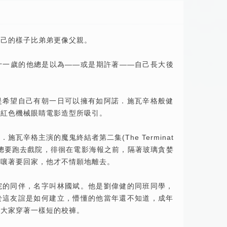
自己的樣子比弟弟更像父親。
十一歲的他總是以為——或是期許著——自己長大後
是希望自己有朝一日可以擁有如阿諾．施瓦辛格般健
的紅色機械眼睛電影造型所吸引。
瓦辛格主演的魔鬼終結者第二集(The Terminat
後，總要跑去戲院，徘徊在電影海報之前，隔著玻璃貪婪
伴嚷著要回家，他才不情願地離去。
院的同伴，名字叫林國斌。他是劉偉健的同班同學，
於這友誼是如何建立，懵懂的他當年還不知道，成年
為大家穿著一樣短的校褲。