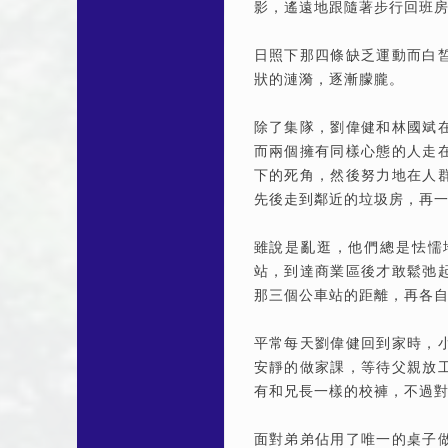
影，遙遠地跟隨著步行回班
日照下那四條缺乏運動而白
狀的漣漪，逐漸朦朧。
除了集隊，劉偉健和林國斌
而兩個擁有同樣心態的人走
下的死角，然後努力地在人
先後走到鄰近的垃圾房，再
雖說是亂逛，他們總是怯懦
站，到達商業區後才敢鬆弛
那三個公車站的距離，再各
平常每天劉偉健回到家時，
安靜的做家課，等待父親放
有和兄長一樣的校褲，不過
面對弟弟佔用了唯一的桌子