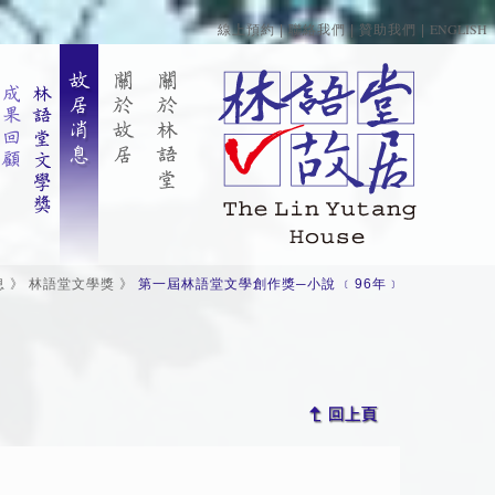
ENGLISH
線上預約
|
聯絡我們
|
贊助我們
|
息
》
林語堂文學獎
》
第一屆林語堂文學創作獎─小說 ﹝96年﹞