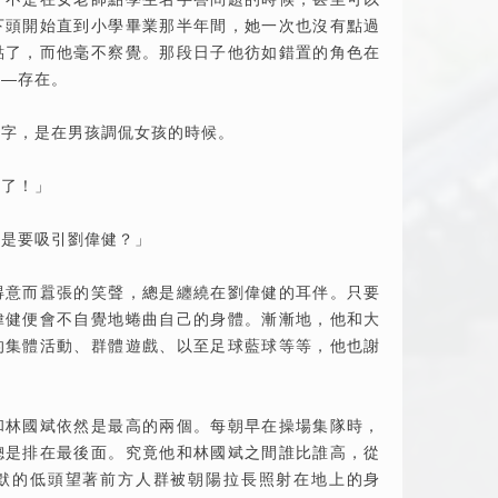
下頭開始直到小學畢業那半年間，她一次也沒有點過
點了，而他毫不察覺。那段日子他彷如錯置的角色在
——存在。
名字，是在男孩調侃女孩的時候。
你了！」
不是要吸引劉偉健？」
得意而囂張的笑聲，總是纏繞在劉偉健的耳伴。只要
偉健便會不自覺地蜷曲自己的身體。漸漸地，他和大
的集體活動、群體遊戲、以至足球藍球等等，他也謝
和林國斌依然是最高的兩個。每朝早在操場集隊時，
總是排在最後面。究竟他和林國斌之間誰比誰高，從
默的低頭望著前方人群被朝陽拉長照射在地上的身