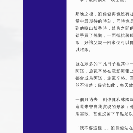
那晚之後，劉偉健再也沒有
當中最期待的時刻，同時也
到他嗅出飯香時，鼓腹之間
錯手買了燒鵝，一面抵抗著
飯，好讓父親一回來便可以
以吃飯。
就在眾多的平凡日子裡其中
阿諾．施瓦辛格在電影海報
都會成為阿諾．施瓦辛格。
並不清楚；儘管如此，每天
一個月過去，劉偉健和林國
這還未曾自我實現的形象；
消雲散、甚至沒留下半點足
「我不要這樣…」劉偉健站