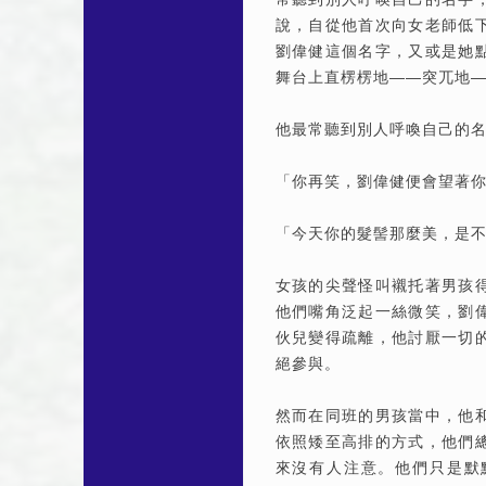
說，自從他首次向女老師低
劉偉健這個名字，又或是她
舞台上直楞楞地——突兀地
他最常聽到別人呼喚自己的
「你再笑，劉偉健便會望著
「今天你的髮髻那麼美，是
女孩的尖聲怪叫襯托著男孩
他們嘴角泛起一絲微笑，劉
伙兒變得疏離，他討厭一切
絕參與。
然而在同班的男孩當中，他
依照矮至高排的方式，他們
來沒有人注意。他們只是默