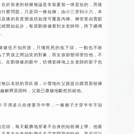
，在於前者的校褲無論是冬裝夏裝一律是短的，而後
無什麼問題，只是同一條短褲，由小三穿到小六，本
以及膝的長度變成彷如僅可覆蓋內褲、褲管更由寬鬆
已經開始起步，每當劉偉健看到女老師時，跨下總傳
叫。
偉健也不知所措，只懂死死的低下頭，一動也不敢
為了男孩之間訕笑的對象，而女孩卻變得害怕他，不
吉。在劉偉健的眼中，彷彿瓷磚地上女老師的影子也
著無以名狀的罪疚感，小聲地向父親提出購買新校褲
啟齒解釋原因時，父親已肅穆地斷然拒絕他。
？不用多久你便要升中學，一條褲子才穿半年不划
的念頭，每天靦腆地穿著不合身的短校褲上學。他最
，不是在女老師點學生名字答問題的時候，甚至可以