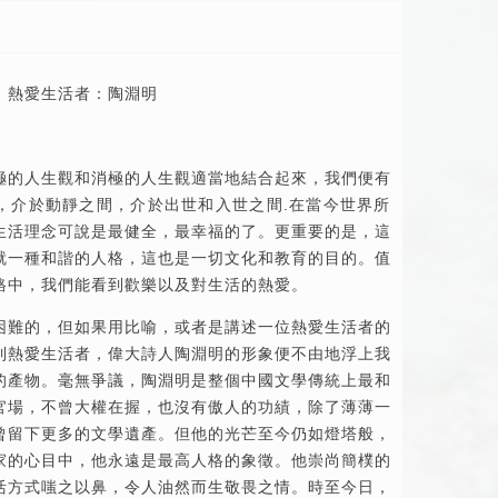
熱愛生活者：陶淵明
極的人生觀和消極的人生觀適當地結合起來，我們便有
，介於動靜之間，介於出世和入世之間.在當今世界所
生活理念可說是最健全，最幸福的了。更重要的是，這
就一種和諧的人格，這也是一切文化和教育的目的。值
格中，我們能看到歡樂以及對生活的熱愛。
困難的，但如果用比喻，或者是講述一位熱愛生活者的
到熱愛生活者，偉大詩人陶淵明的形象便不由地浮上我
的產物。毫無爭議，陶淵明是整個中國文學傳統上最和
官場，不曾大權在握，也沒有傲人的功績，除了薄薄一
曾留下更多的文學遺產。但他的光芒至今仍如燈塔般，
家的心目中，他永遠是最高人格的象徵。他崇尚簡樸的
活方式嗤之以鼻，令人油然而生敬畏之情。時至今日，