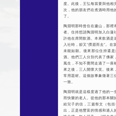
度。此後，王弘每當要與他相
次，他的朋友們在煮酒時用他
了。
陶淵明那時曾住在廬山，那裡
者。住持想請陶淵明加入白蓮
許他在席間飲酒。本來飲酒是
入社時，卻又“攢眉而去”。
未能如願。後來那位住持還是
酒。他們三人分別代表了佛家
風生，不知不覺間走過了一座
來之後，三人開懷大笑。後來
常用題材。這個故事象徵著三
一致。
陶淵明就是這樣度過了他的一
而快樂的老人。從他的那本關
給兒子的信，三篇祭文（包括
出，正是他豐富的情感和過人