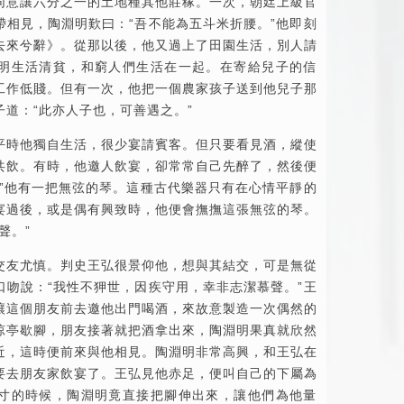
同意讓六分之一的土地種其他莊稼。一次，朝廷上級官
帶相見，陶淵明歎曰：“吾不能為五斗米折腰。”他即刻
去來兮辭》。從那以後，他又過上了田園生活，別人請
明生活清貧，和窮人們生活在一起。在寄給兒子的信
工作低賤。但有一次，他把一個農家孩子送到他兒子那
道：“此亦人子也，可善遇之。”
平時他獨自生活，很少宴請賓客。但只要看見酒，縱使
共飲。有時，他邀人飲宴，卻常常自己先醉了，然後便
。”他有一把無弦的琴。這種古代樂器只有在心情平靜的
宴過後，或是偶有興致時，他便會撫撫這張無弦的琴。
聲。”
交友尤慎。判史王弘很景仰他，想與其結交，可是無從
口吻說：“我性不狎世，因疾守用，幸非志潔慕聲。”王
讓這個朋友前去邀他出門喝酒，來故意製造一次偶然的
涼亭歇腳，朋友接著就把酒拿出來，陶淵明果真就欣然
近，這時便前來與他相見。陶淵明非常高興，和王弘在
要去朋友家飲宴了。王弘見他赤足，便叫自己的下屬為
寸的時候，陶淵明竟直接把腳伸出來，讓他們為他量