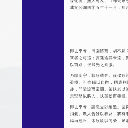
臻化境，無人可及。《歸去來
成於公園四零五年十一月，那
歸去來兮，田園將蕪，
胡不歸
來者之可追；實
迷途
其未遠，
以前路，恨
晨光
之熹微。
乃瞻衡宇，載欣載奔。僮僕歡
盈樽。引壺觴以自酌，眄庭柯
趣，門雖設而常關。策扶老以
景翳翳以將入，扶孤松而盤垣
歸去來兮，請息交以絕遊。世
消憂。農人告餘以春及，將有
嶇而經丘。木欣欣以
向榮
，泉