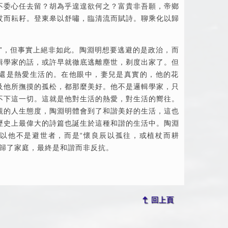
不委心任去留？胡為乎遑遑欲何之？富貴非吾願，帝鄉
杖而耘耔。登東皋以舒嘯，
臨清
流而賦詩。聊乘化以歸
者”，但事實上絕非如此。陶淵明想要逃避的是政治，而
輯學家的話，或許早就徹底逃離塵世，剃度出家了。但
還是熱愛生活的。在他眼中，妻兒是真實的，他的花
及他所撫摸的孤松，都那麼美好。他不是邏輯學家，只
不下這一切。這就是他對生活的熱愛，對生活的嚮往。
觀的人生態度，陶淵明體會到了和諧美好的生活，這也
歷史上最偉大的詩篇也誕生於這種和諧的生活中。陶淵
以他不是避世者，而是“懷良辰以孤往，或植杖而耕
回歸了家庭，最終是和諧而非反抗。