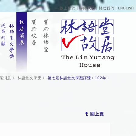
ENGLISH
線上預約
|
聯絡我們
|
贊助我們
|
居消息
》
林語堂文學獎
》
第七屆林語堂文學翻譯獎﹝102年﹞