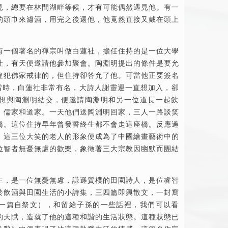
見，總要在林間湖畔等候，才有可能偶然遇見他。有一
的頭巾來濾酒，用完之後還他，他竟然直接又戴在頭上
有一個著名的禪宗叫做白蓮社，擔任住持的是一位大學
社，有天便邀請他參加聚會。陶淵明提出的條件是要允
違犯佛家戒律的，但住持卻答允了他。可當他正要簽名
在當時，白蓮社非常有名，大詩人謝靈運一直想加入，卻
想與陶淵明結交，便邀請陶淵明和另一位道長一起飲
，儒家和道家。一天他們送陶淵明回家，三人一路談笑
橋。這位住持早年曾發誓終生都不會走這座橋。反應過
，這三位大笑的老人的形象便成為了中國繪畫藝術中的
位智者無憂無慮的歡樂，象徵著三大宗教因幽默而團結
生，是一位無憂無慮，謙遜質樸的田園詩人，是位睿智
於飲酒與田園生活的小詩集，三四篇即興散文，一封寫
一篇自祭文），和留給子孫的一些話裡，我們可以看
的天賦，造就了他的這種和諧的生活狀態。這種狀態已