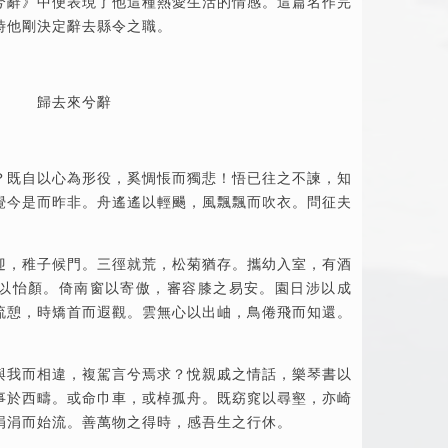
兮辭》中便表現了他這種熱愛生活的情感。這篇名作完
時他剛決定辭去縣令之職。
歸去來兮辭
？既自以心為形役，奚惆悵而獨悲！悟已往之不諫，知
覺今是而昨非。舟遙遙以輕颺，風飄飄而吹衣。問征夫
迎，稚子候門。三徑就荒，松菊猶存。攜幼入室，有酒
以怡顏。倚南窗以寄傲，審容膝之
易安
。園日涉以成
流憩，時矯首而遐觀。雲無心以出岫，鳥倦飛而知還。
。
與我而相違，複駕言兮焉求？悅親戚之
情話
，樂
琴書
以
事於西疇。或命巾車，或棹孤舟。既窈窕以尋壑，亦崎
涓涓而始流。善萬物之得時，感吾生之行休。