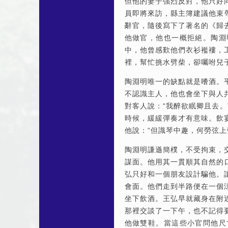
但他的妻子強烈反對，他只好
員即將來訪，縣主簿建議他束
辭官，隨後寫下了著名的《歸
他做官，他也一概拒絕。陶淵
中，他曾感歎他們衣衫襤褸，
裡，幫忙挑水劈柴，卻囑咐兒子
陶淵明唯一的缺點就是嗜酒。
不認識主人，他也會坐下與人
對客人說：“我醉欲眠卿且去
時候，緩緩彈奏才有意味。飲
他說：“但識琴中趣，何勞弦上
陶淵明謙遜簡樸，不受拘束，
謀面。他用其一貫順其自然的
弘只好和一個朋友設計騙他。
會面。他們走到半路便在一個
坐下飲酒。王弘早就藏身在附
那裡交談了一下午，也不記得
他做雙鞋。當這些小官問他尺