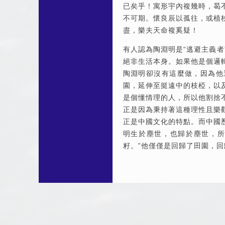
已矣乎！寓形宇內複幾時，曷
不可期。懷良辰以孤往，或植
盡，樂夫天命複奚疑！
有人認為陶淵明是“逃避主義
絕非生活本身。如果他是個邏
陶淵明卻沒有這麼做，因為他
園，延伸至挺遠中的枝椏，以
是個懂情理的人，所以他割捨
正是因為秉持著這種理性且樂
正是中國文化的特點。而中國
明生於塵世，也歸於塵世，所
籽。”他僅僅是回歸了田園，