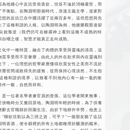
因為他雖心中反抗世俗貪欲，但並不淪於消極避世，而
了平衡點。在陶淵明那個時代，浪漫主義文學，道家對
思想的反抗已在中國活躍了近兩百多年。這些思想與先
生了這種和諧的人格。以陶淵明為例，他雖樂觀豁達卻
尖銳叛逆（我們仍可在梭羅神上看到這種不成熟的特
和自嘲之後，智慧才能真正走向成熟。
文化中一種特質，融合了肉體的享受與靈魂的清高，追
物質享受而不至奢靡，由此人的外在欲求與內在靈魂到
念下，一位理想的哲學家應懂得欣賞女性之美而不流於
察塵世間成敗得失的虛無，從而保持心境淡然，不生怨
這種和諧的境界，以致看不到他內心有一絲一毫的衝
詩作一般，自然而祥和。
，是一位著名學者兼官員的曾孫。這位學者閑來無事，
至傍晚時分又搬回原地。陶淵明年輕的時候，為了供養
便辭去官職歸於田園生活。由於下地耕作辛勞，他患上
：“聊欲弦歌以為三徑之資，可乎？”一個朋友聽了這話
淵明喜酒，便令縣裡的所有土地都種用於釀酒的糯米。