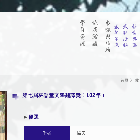
首頁
》
故
第七屆林語堂文學翻譯獎﹝102年﹞
優選
作者
孫天