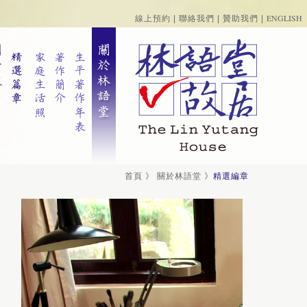
ENGLISH
線上預約
|
聯絡我們
|
贊助我們
|
首頁
》
關於林語堂
》
精選編章