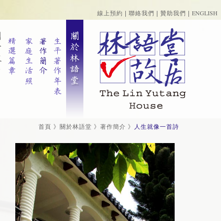
ENGLISH
線上預約
|
聯絡我們
|
贊助我們
|
首頁
》
關於林語堂
》
著作簡介
》
人生就像一首詩