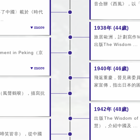
音合辦《西風》，以「
不了中國〉載於《時代
..
1938年 (44歲)
旅居歐洲，計劃寫作Mom
出版The Wisdom ...
t in Peking（京
1940年 (46歲)
飛返重慶，晉見蔣委
家宣傳，指出日本的困
orm（風聲鶴唳），描寫抗
1942年 (48歲)
出版The Wisdom o
慧），介紹中國及 ...
hter（啼笑皆非），從中國