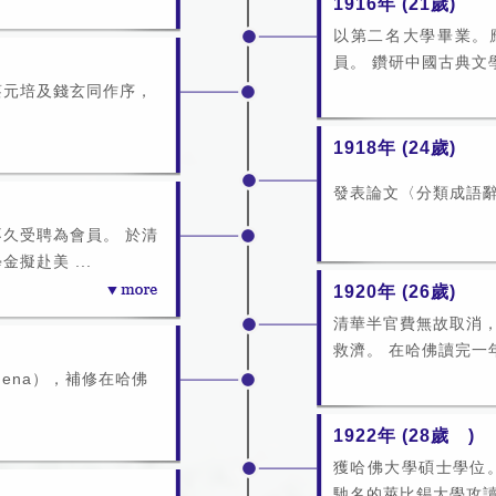
1916年 (21歲)
以第二名大學畢業。
員。 鑽研中國古典文學
蔡元培及錢玄同作序，
1918年 (24歲)
發表論文〈分類成語
久受聘為會員。 於清
擬赴美 ...
1920年 (26歲)
清華半官費無故取消
救濟。 在哈佛讀完一年
f Jena），補修在哈佛
1922年 (28歲 )
獲哈佛大學碩士學位
馳名的萊比錫大學攻