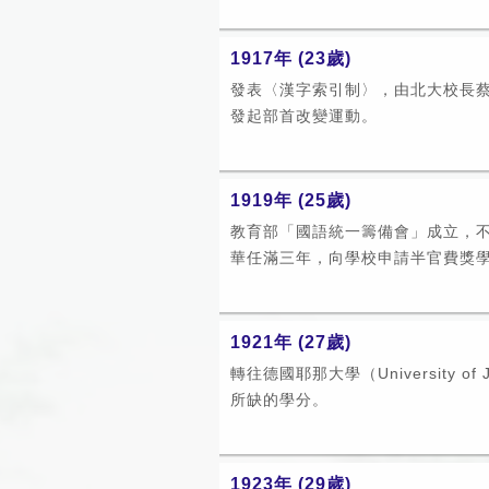
1917年 (23歲)
發表〈漢字索引制〉，由北大校長
發起部首改變運動。
1919年 (25歲)
教育部「國語統一籌備會」成立，不
華任滿三年，向學校申請半官費獎學金
1921年 (27歲)
轉往德國耶那大學（University o
所缺的學分。
1923年 (29歲)