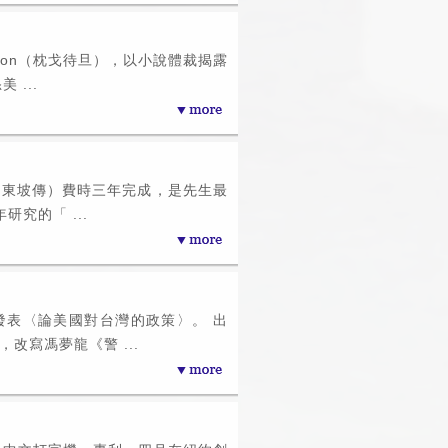
f Nation（枕戈待旦），以小說體裁揭露
 ...
us（蘇東坡傳）費時三年完成，是先生最
研究的「 ...
發表〈論美國對台灣的政策〉。 出
），改寫馮夢龍《警 ...