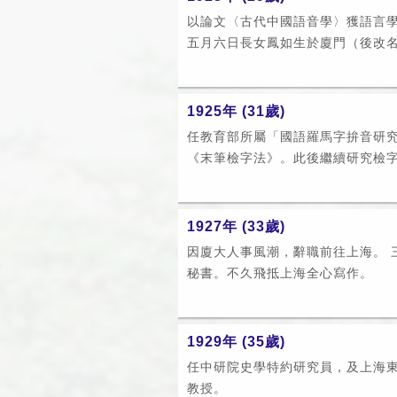
以論文〈古代中國語音學〉獲語言學
五月六日長女鳳如生於廈門（後改名如
1925年 (31歲)
任教育部所屬「國語羅馬字拚音研究
《末筆檢字法》。此後繼續研究檢字法
1927年 (33歲)
因廈大人事風潮，辭職前往上海。 
秘書。不久飛抵上海全心寫作。
1929年 (35歲)
任中研院史學特約研究員，及上海
教授。