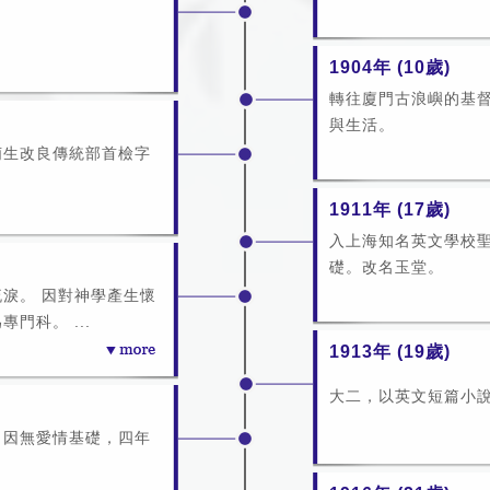
1904年 (10歲)
轉往廈門古浪嶼的基
與生活。
萌生改良傳統部首檢字
1911年 (17歲)
入上海知名英文學校
礎。改名玉堂。
淚。 因對神學產生懷
門科。 ...
1913年 (19歲)
大二，以英文短篇小
。因無愛情基礎，四年