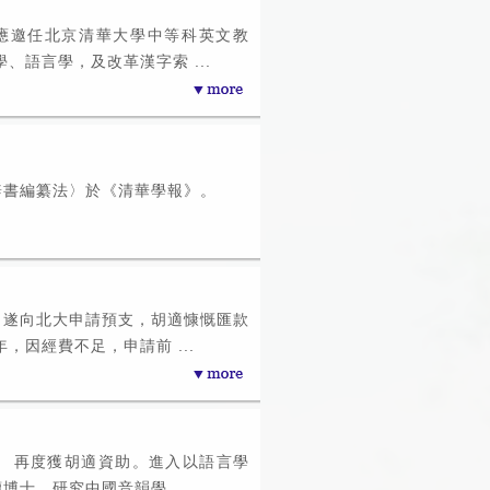
應邀任北京清華大學中等科英文教
、語言學，及改革漢字索 ...
辭書編纂法〉於《清華學報》。
，遂向北大申請預支，胡適慷慨匯款
，因經費不足，申請前 ...
。 再度獲胡適資助。進入以語言學
讀博士，研究中國音韻學。