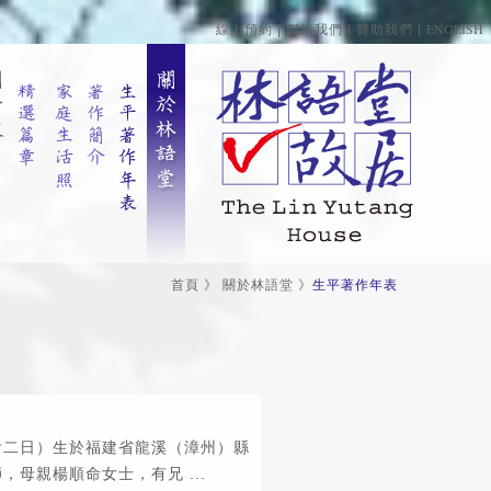
ENGLISH
線上預約
|
聯絡我們
|
贊助我們
|
首頁
》
關於林語堂
》
生平著作年表
廿二日）生於福建省龍溪（漳州）縣
，母親楊順命女士，有兄 ...