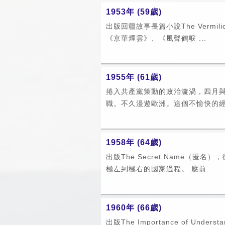
1953年 (59歲)
出版回疆故事長篇小說The Vermili
《京華煙雲》、《風聲鶴唳 ...
1955年 (61歲)
捲入共產黨策動的政治漩渦，四月
職。不久漫遊歐洲。這個不愉快的經驗
1958年 (64歲)
出版The Secret Name（匿
極左到極右的國家過程。 應前 ...
1960年 (66歲)
出版The Importance of Understan