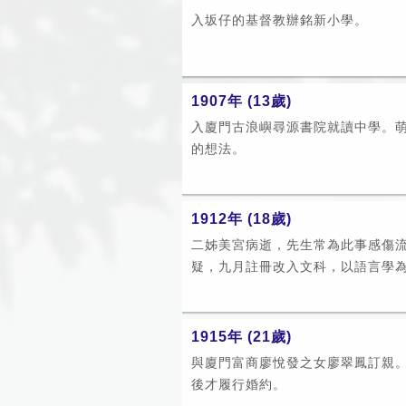
入坂仔的基督教辦銘新小學。
1907年 (13歲)
入廈門古浪嶼尋源書院就讀中學。
的想法。
1912年 (18歲)
二姊美宮病逝，先生常為此事感傷流
疑，九月註冊改入文科，以語言學為專
1915年 (21歲)
與廈門富商廖悅發之女廖翠鳳訂親
後才履行婚約。