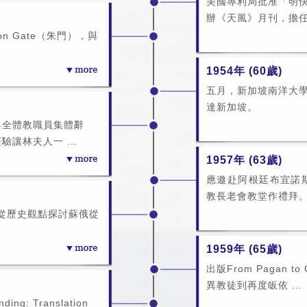
美國專利局批准「明
辦《天風》月刊，擔任
on Gate（朱門），與
1954年 (60歲)
五月，新加坡南洋大
達新加坡。
與全體教職員集體辭
讓林夫人一 ...
1957年 (63歲)
應邀赴阿根廷布宜諾
教長老會教堂作禮拜。 出
名），從歷史觀點探討蘇俄從
1959年 (65歲)
出版From Pagan t
異教徒到再度皈依 ...
ding: Translation