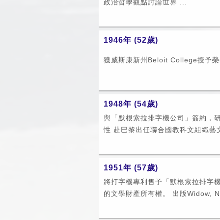
政治哲學觀點討論世界 ...
1946年 (52歲)
獲威斯康新州Beloit College
1948年 (54歲)
與「默根索拉排字機公司」簽約，
性 赴巴黎出任聯合國教科文組織藝文組
1951年 (57歲)
將打字機專利售予「默根索拉排字
的文學財產所有權。 出版Widow, Nu 