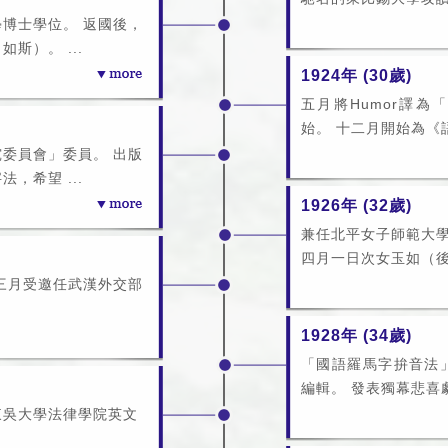
博士學位。 返國後，
斯）。 ...
1924年 (30歲)
五月將Humor譯
始。 十二月開始為《語
委員會」委員。 出版
，希望 ...
1926年 (32歲)
兼任北平女子師範大
四月一日次女玉如（後改
三月受邀任武漢外交部
1928年 (34歲)
「國語羅馬字拚音法
編輯。 發表獨幕悲喜劇
東吳大學法律學院英文