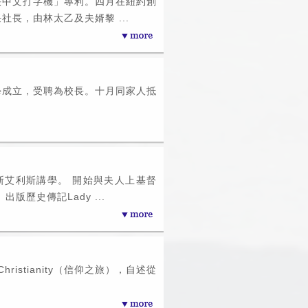
快中文打字機」專利。四月在紐約創
社長，由林太乙及夫婿黎 ...
學成立，受聘為校長。十月同家人抵
斯艾利斯講學。 開始與夫人上基督
版歷史傳記Lady ...
o Christianity（信仰之旅），自述從