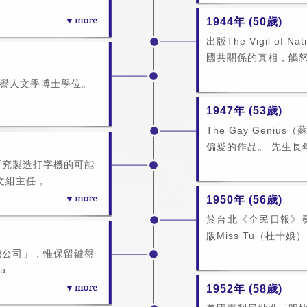
1944年 (50歲)
出版The Vigil o
國共關係的真相，觸怒美
授予榮譽人文學博士學位。
1947年 (53歲)
The Gay Geni
偏愛的作品。 先生長年
研究製造打字機的可能
主任， ...
1950年 (56歲)
於台北《全民日報》
版Miss Tu（杜十娘
機公司」，惟保留鍵盤
...
1952年 (58歲)