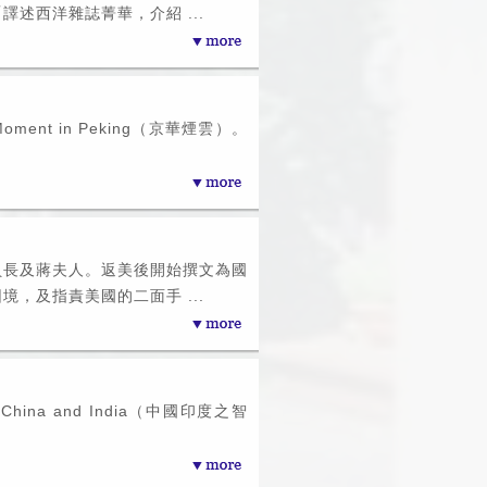
譯述西洋雜誌菁華，介紹 ...
ent in Peking（京華煙雲）。
員長及蔣夫人。返美後開始撰文為國
境，及指責美國的二面手 ...
f China and India（中國印度之智