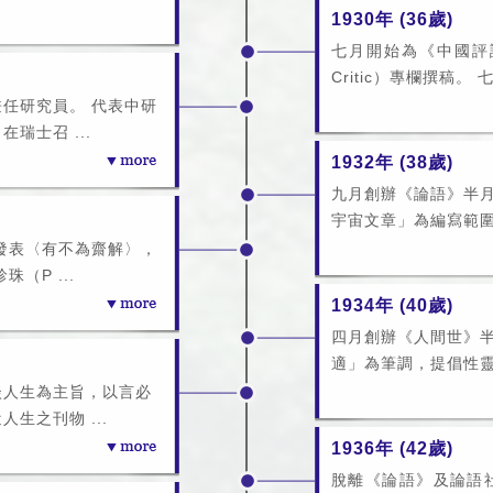
1930年 (36歲)
七月開始為《中國評論週
Critic）專欄撰稿。 七
任研究員。 代表中研
瑞士召 ...
1932年 (38歲)
九月創辦《論語》半
宇宙文章」為編寫範圍
發表〈有不為齋解〉，
（P ...
1934年 (40歲)
四月創辦《人間世》
適」為筆調，提倡性靈
談人生為主旨，以言必
生之刊物 ...
1936年 (42歲)
脫離《論語》及論語